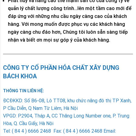
Phát huy và nâng cao thế mạnh sẵn có của công ty về
quản lý chất lượng công trình…lên một tầm cao mới để
đáp ứng với những nhu cầu ngày càng cao của khách
hàng. Với mong muốn được phục vụ các khách hàng
ngày càng chu đáo hơn, Chúng tôi luôn sẵn sàng tiếp
nhận và biết ơn mọi sự góp ý của khách hàng.
CÔNG TY CỔ PHẦN HÓA CHẤT XÂY DỰNG
BÁCH KHOA
THÔNG TIN LIÊN HỆ:
ÐCÐKKD: Số B6-08, Lô TT08, khu chức năng đô thị TP Xanh,
P Cầu Diễn, Q Nam Từ Liêm, Hà Nội
VPGD: P2904, Tháp A, CC Thăng Long Number one, P. Trung
Hòa, Q. Cầu Giấy, Hà Nội
Tel: ( 84 4 ) 6666 2468 Fax: ( 84 4 ) 6666 2468 Email: