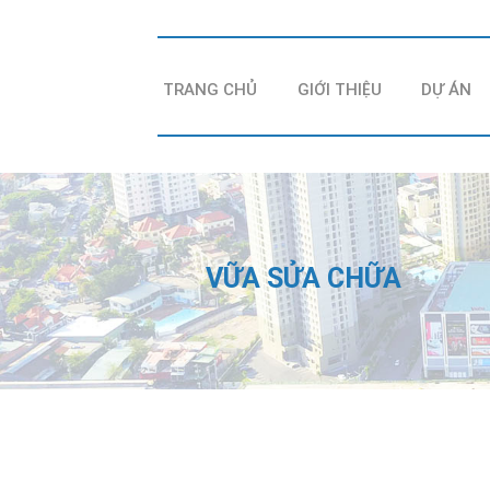
TRANG CHỦ
GIỚI THIỆU
DỰ ÁN
VỮA SỬA CHỮA