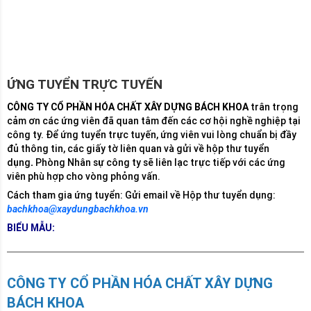
nghiệm, mục tiêu, sở thích cá nhân… về cho Bộ phận
Tuyển dụng theo các bước được hướng dẫn trong các tin
đăng tuyển
ỨNG TUYỂN TRỰC TUYẾN
CÔNG TY CỔ PHẦN HÓA CHẤT XÂY DỰNG BÁCH KHOA
trân trọng
cảm ơn các ứng viên đã quan tâm đến các cơ hội nghề nghiệp tại
công ty. Để ứng tuyển trực tuyến, ứng viên vui lòng chuẩn bị đầy
đủ thông tin, các giấy tờ liên quan và gửi về hộp thư tuyển
dụng
.
Phòng Nhân sự công ty sẽ liên lạc trực tiếp với các ứng
viên phù hợp cho vòng phỏng vấn.
Cách tham gia ứng tuyển: Gửi email về Hộp thư tuyển dụng:
bachkhoa@xaydungbachkhoa.vn
BIỂU MẪU:
CÔNG TY CỔ PHẦN HÓA CHẤT XÂY DỰNG
BÁCH KHOA