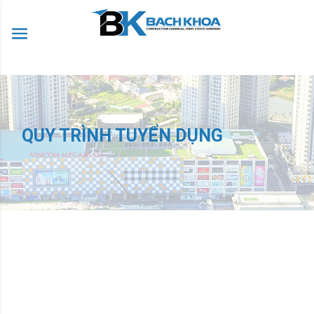
QUY TRÌNH TUYỂN DỤNG
Gửi Mẫu thông tin ứng viên hoặc Sơ yếu lý lịch tự thuật (CV)
bao gồm các thông tin cá nhân, quá trình học tập, kinh