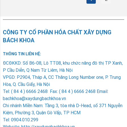
CÔNG TY CỔ PHẦN HÓA CHẤT XÂY DỰNG
BÁCH KHOA
THÔNG TIN LIÊN HỆ:
ÐCÐKKD: Số B6-08, Lô TT08, khu chức năng đô thị TP Xanh,
P Cầu Diễn, Q Nam Từ Liêm, Hà Nội
VPGD: P2904, Tháp A, CC Thăng Long Number one, P. Trung
Hòa, Q. Cầu Giấy, Hà Nội
Tel: ( 84 4 ) 6666 2468 Fax: ( 84 4 ) 6666 2468 Email:
bachkhoa@xaydungbachkhoa.vn
Chi nhánh Miền Nam
: Tầng 3, tòa nhà D-Head, số 371 Nguyễn
Kiệm, Phường 3, Quận Gò Vấp, TP HCM
Tel: 0904.010.299
Website: http://xaydungbachkhoa.vn