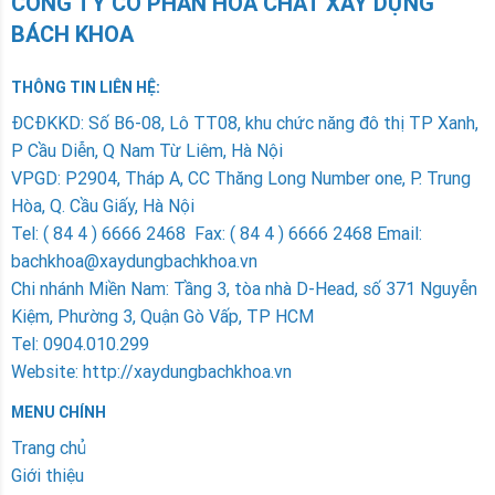
CÔNG TY CỔ PHẦN HÓA CHẤT XÂY DỰNG
BÁCH KHOA
THÔNG TIN LIÊN HỆ:
ÐCÐKKD: Số B6-08, Lô TT08, khu chức năng đô thị TP Xanh,
P Cầu Diễn, Q Nam Từ Liêm, Hà Nội
VPGD: P2904, Tháp A, CC Thăng Long Number one, P. Trung
Hòa, Q. Cầu Giấy, Hà Nội
Tel: ( 84 4 ) 6666 2468 Fax: ( 84 4 ) 6666 2468 Email:
bachkhoa@xaydungbachkhoa.vn
Chi nhánh Miền Nam
: Tầng 3, tòa nhà D-Head, số 371 Nguyễn
Kiệm, Phường 3, Quận Gò Vấp, TP HCM
Tel: 0904.010.299
Website: http://xaydungbachkhoa.vn
MENU CHÍNH
Trang chủ
Giới thiệu