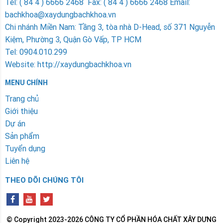
Tel: ( 84 4 ) 6666 2468 Fax: ( 84 4 ) 6666 2468 Email:
bachkhoa@xaydungbachkhoa.vn
Chi nhánh Miền Nam
: Tầng 3, tòa nhà D-Head, số 371 Nguyễn
Kiệm, Phường 3, Quận Gò Vấp, TP HCM
Tel: 0904.010.299
Website: http://xaydungbachkhoa.vn
MENU CHÍNH
Trang chủ
Giới thiệu
Dự án
Sản phẩm
Tuyển dụng
Liên hệ
THEO DÕI CHÚNG TÔI
© Copyright 2023-2026 CÔNG TY CỔ PHẦN HÓA CHẤT XÂY DỰNG