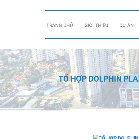
TRANG CHỦ
GIỚI THIỆU
DỰ ÁN
TỔ HỢP DOLPHIN PL