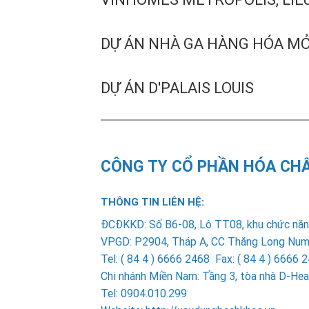
DỰ ÁN NHÀ GA HÀNG HÓA M
DỰ ÁN D'PALAIS LOUIS
CÔNG TY CỔ PHẦN HÓA CH
THÔNG TIN LIÊN HỆ:
ÐCÐKKD: Số B6-08, Lô TT08, khu chức năng
VPGD: P2904, Tháp A, CC Thăng Long Number
Tel: ( 84 4 ) 6666 2468 Fax: ( 84 4 ) 666
Chi nhánh Miền Nam
: Tầng 3, tòa nhà D-H
Tel: 0904.010.299