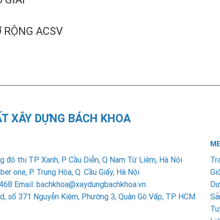
Ở RỘNG ACSV
ẤT XÂY DỰNG BÁCH KHOA
ME
 đô thị TP Xanh, P Cầu Diễn, Q Nam Từ Liêm, Hà Nội
Tr
 one, P. Trung Hòa, Q. Cầu Giấy, Hà Nội
Giớ
6 2468 Email: bachkhoa@xaydungbachkhoa.vn
Dự
ead, số 371 Nguyễn Kiệm, Phường 3, Quận Gò Vấp, TP HCM
Sả
Tu