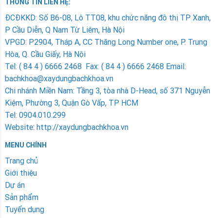
THÔNG TIN LIÊN HỆ:
ÐCÐKKD: Số B6-08, Lô TT08, khu chức năng đô thị TP Xanh,
P Cầu Diễn, Q Nam Từ Liêm, Hà Nội
VPGD: P2904, Tháp A, CC Thăng Long Number one, P. Trung
Hòa, Q. Cầu Giấy, Hà Nội
Tel: ( 84 4 ) 6666 2468 Fax: ( 84 4 ) 6666 2468 Email:
bachkhoa@xaydungbachkhoa.vn
Chi nhánh Miền Nam
: Tầng 3, tòa nhà D-Head, số 371 Nguyễn
Kiệm, Phường 3, Quận Gò Vấp, TP HCM
Tel: 0904.010.299
Website: http://xaydungbachkhoa.vn
MENU CHÍNH
Trang chủ
Giới thiệu
Dự án
Sản phẩm
Tuyển dụng