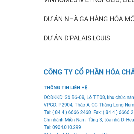
DỰ ÁN NHÀ GA HÀNG HÓA M
DỰ ÁN D'PALAIS LOUIS
CÔNG TY CỔ PHẦN HÓA CH
THÔNG TIN LIÊN HỆ:
ÐCÐKKD: Số B6-08, Lô TT08, khu chức năng
VPGD: P2904, Tháp A, CC Thăng Long Number
Tel: ( 84 4 ) 6666 2468 Fax: ( 84 4 ) 666
Chi nhánh Miền Nam
: Tầng 3, tòa nhà D-H
Tel: 0904.010.299