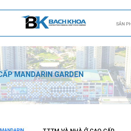
SẢN P
 CẤP MANDARIN GARDEN
TTTM VÀ NHÀ Ở CAO CẤP