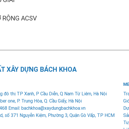
Ở RỘNG ACSV
ẤT XÂY DỰNG BÁCH KHOA
ME
 đô thị TP Xanh, P Cầu Diễn, Q Nam Từ Liêm, Hà Nội
Tr
 one, P. Trung Hòa, Q. Cầu Giấy, Hà Nội
Giớ
6 2468 Email: bachkhoa@xaydungbachkhoa.vn
Dự
ead, số 371 Nguyễn Kiệm, Phường 3, Quận Gò Vấp, TP HCM
Sả
Tu