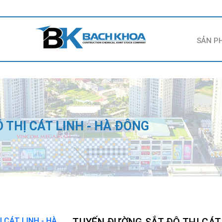
SẢN P
 THỊ CÁT LINH - HÀ ĐÔNG
TUYẾN ĐƯỜNG SẮT ĐÔ THỊ CÁT