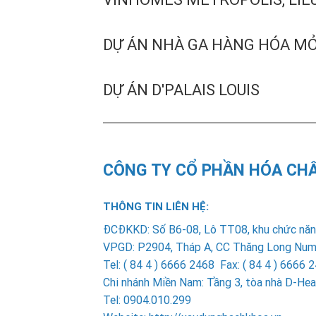
DỰ ÁN NHÀ GA HÀNG HÓA M
DỰ ÁN D'PALAIS LOUIS
CÔNG TY CỔ PHẦN HÓA CH
THÔNG TIN LIÊN HỆ:
ÐCÐKKD: Số B6-08, Lô TT08, khu chức năng
VPGD: P2904, Tháp A, CC Thăng Long Number
Tel: ( 84 4 ) 6666 2468 Fax: ( 84 4 ) 666
Chi nhánh Miền Nam
: Tầng 3, tòa nhà D-H
Tel: 0904.010.299