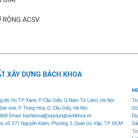
Ở RỘNG ACSV
ẤT XÂY DỰNG BÁCH KHOA
ME
 đô thị TP Xanh, P Cầu Diễn, Q Nam Từ Liêm, Hà Nội
Tr
 one, P. Trung Hòa, Q. Cầu Giấy, Hà Nội
Giớ
6 2468 Email: bachkhoa@xaydungbachkhoa.vn
Dự
ead, số 371 Nguyễn Kiệm, Phường 3, Quận Gò Vấp, TP HCM
Sả
Tu