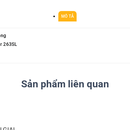
MÔ TẢ
ông
or 263SL
Sản phẩm liên quan
 GIAI